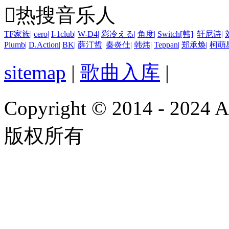

热搜音乐人
TF家族
|
cero
|
I-1club
|
W-D4
|
彩冷える
|
角度
|
Switch[韩]
|
轩尼诗
|
Plumb
|
D.Action
|
BK
|
薛汀哲
|
秦炎仕
|
韩炜
|
Teppan
|
郑承焕
|
柯萌
sitemap
|
歌曲入库
|
Copyright © 2014 - 2024
版权所有