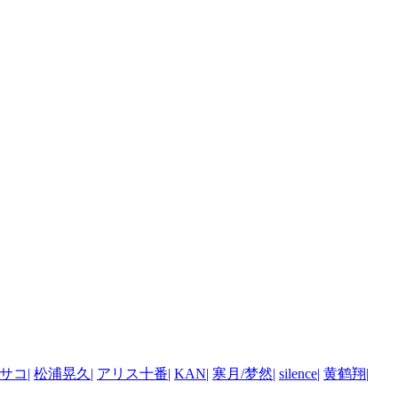
サコ
|
松浦晃久
|
アリス十番
|
KAN
|
寒月/梦然
|
silence
|
黄鹤翔
|