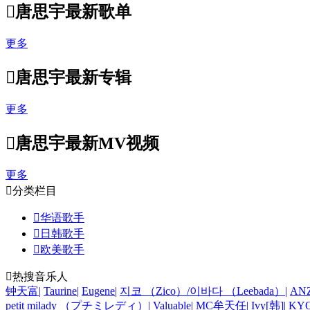

唐思宇最新歌单
更多

唐思宇最新专辑
更多

唐思宇最新MV视频
更多

分类栏目

华语歌手

日韩歌手

欧美歌手

热搜音乐人
钟天富
|
Taurine
|
Eugene
|
지코 （Zico）/이바다 （Leebada）
|
AN
petit milady （プチミレディ）
|
Valuable
|
MC牟天任
|
Ivy[韩]
|
KYO