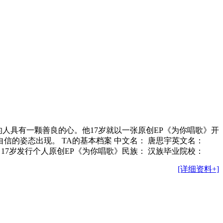
的人具有一颗善良的心。他17岁就以一张原创EP《为你唱歌》开
信的姿态出现。 TA的基本档案 中文名： 唐思宇英文名：
ic主要成就： 17岁发行个人原创EP《为你唱歌》民族： 汉族毕业院校：
[详细资料+]