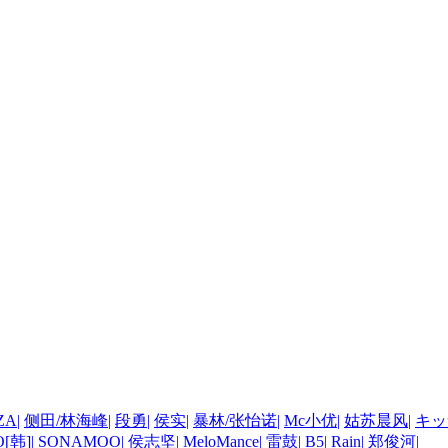
ZA
|
侧田/林海峰
|
段勇
|
侯实
|
暴林/张怡诺
|
Mc小优
|
姑苏晨风
|
キッ
[韩]
|
SONAMOO
|
侯志坚
|
MeloMance
|
雷鼓
|
B5
|
Rain
|
郑俊河
|