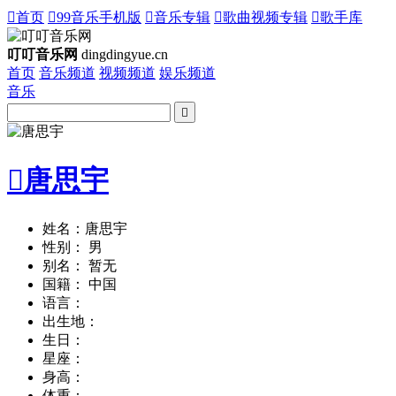

首页

99音乐手机版

音乐专辑

歌曲视频专辑

歌手库
叮叮音乐网
dingdingyue.cn
首页
音乐频道
视频频道
娱乐频道
音乐


唐思宇
姓名：唐思宇
性别： 男
别名： 暂无
国籍： 中国
语言：
出生地：
生日：
星座：
身高：
体重：