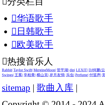

分类栏目

华语歌手

日韩歌手

欧美歌手

热搜音乐人
Rabbit
|
Taylor Swift
|
MergingMoon
|
管平湖
|
dip
|
LEXIT
|
DJ何鹏/
Swings
|
王冕
|
辛柏青
|
横山克
|
岁月友情
|
乐虫
|
Perfume
|
付笛声
|
sitemap
|
歌曲入库
|
Copyright © 2014 - 2024