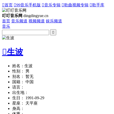

首页

99音乐手机版

音乐专辑

歌曲视频专辑

歌手库
叮叮音乐网
dingdingyue.cn
首页
音乐频道
视频频道
娱乐频道
音乐


生波
姓名：生波
性别： 男
别名： 暂无
国籍： 中国
语言：
出生地：
生日： 1991-09-29
星座： 天平座
身高：
体重：