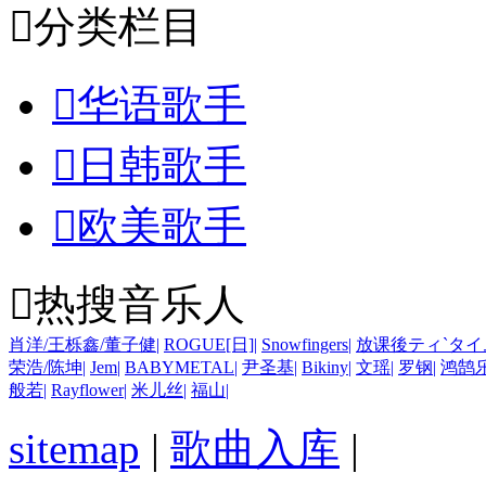

分类栏目

华语歌手

日韩歌手

欧美歌手

热搜音乐人
肖洋/王栎鑫/董子健
|
ROGUE[日]
|
Snowfingers
|
放课後ティ`タイ
荣浩/陈坤
|
Jem
|
BABYMETAL
|
尹圣基
|
Bikiny
|
文瑶
|
罗钢
|
鸿鹄
般若
|
Rayflower
|
米儿丝
|
福山
|
sitemap
|
歌曲入库
|