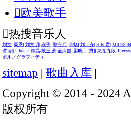

欧美歌手

热搜音乐人
刘文
|
同恩
|
刘文明
|
猴子
|
郑海兵
|
草蜢
|
刘丁齐
|
H.K.君
|
MICRON
讲坛]
|
Ululate
|
谭晶/戴玉强
|
金润吉
|
梁晓宇[男]
|
龙宽九段
|
Freesty
ポルノグラフィティ
|
sitemap
|
歌曲入库
|
Copyright © 2014 - 2024
版权所有