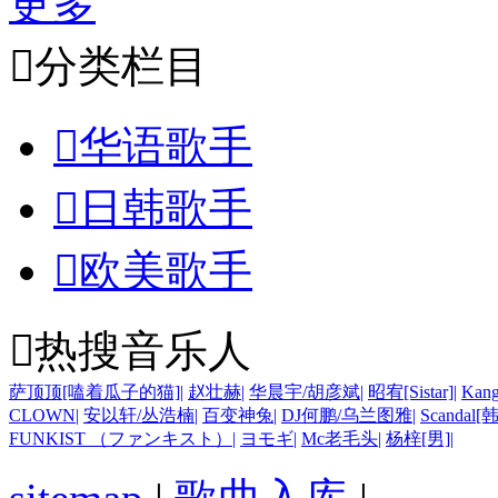
更多

分类栏目

华语歌手

日韩歌手

欧美歌手

热搜音乐人
萨顶顶[嗑着瓜子的猫]
|
赵壮赫
|
华晨宇/胡彦斌
|
昭宥[Sistar]
|
Kan
CLOWN
|
安以轩/丛浩楠
|
百变神兔
|
DJ何鹏/乌兰图雅
|
Scandal[韩
FUNKIST （ファンキスト）
|
ヨモギ
|
Mc老毛头
|
杨梓[男]
|