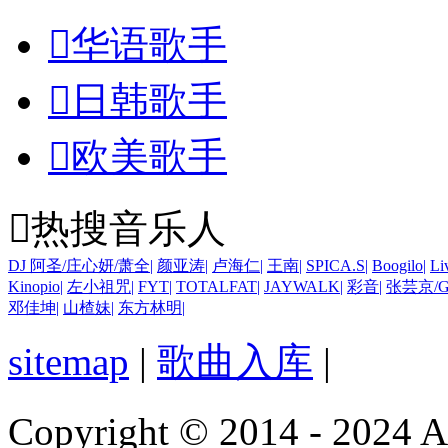

华语歌手

日韩歌手

欧美歌手

热搜音乐人
DJ 阿圣/庄心妍/萧全
|
颜亚涛
|
卢海仁
|
王南
|
SPICA.S
|
Boogilo
|
Li
Kinopio
|
左小祖咒
|
FYT
|
TOTALFAT
|
JAYWALK
|
彩音
|
张芸京/G
邓佳坤
|
山楂妹
|
东方林明
|
sitemap
|
歌曲入库
|
Copyright © 2014 - 2024