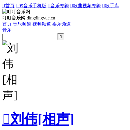

首页

99音乐手机版

音乐专辑

歌曲视频专辑

歌手库
叮叮音乐网
dingdingyue.cn
首页
音乐频道
视频频道
娱乐频道
音乐


刘伟[相声]