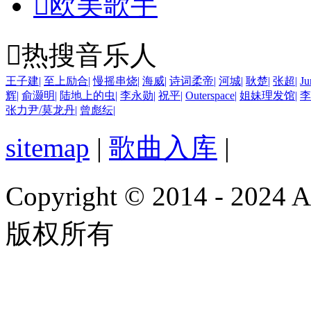

欧美歌手

热搜音乐人
王子建
|
至上励合
|
慢摇串烧
|
海威
|
诗词柔帝
|
河城
|
耿楚
|
张超
|
Ju
辉
|
俞灏明
|
陆地上的虫
|
李永勋
|
祝平
|
Outerspace
|
姐妹理发馆
|
李
张力尹/莫龙丹
|
曾彪纭
|
sitemap
|
歌曲入库
|
Copyright © 2014 - 2024
版权所有