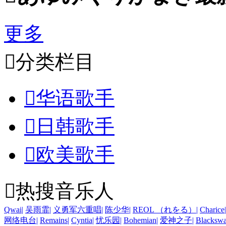
更多

分类栏目

华语歌手

日韩歌手

欧美歌手

热搜音乐人
Qwai
|
吴雨霏
|
义勇军六重唱
|
陈少华
|
REOL （れをる）
|
Charice
|
网络电台
|
Remains
|
Cyntia
|
忧乐园
|
Bohemian
|
爱神之子
|
Blacksw