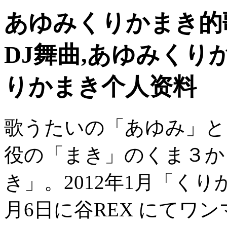
あゆみくりかまき的
DJ舞曲,あゆみくり
りかまき个人资料
歌うたいの「あゆみ」と
役の「まき」のくま３か
き」。2012年1月「くり
月6日に谷REX にてワ