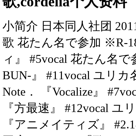
歌,cordelia个人资料
小简介 日本同人社团 2011 
歌 花たん名で参加 ※R-18
ィ』 #5vocal 花たん名で参加 
BUN-』 #11vocal ユリカ名
Note． 『Vocalize』 #7
『方最速』 #12vocal ユリ
『アニメイティズ』 #2.18