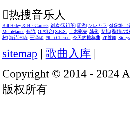

热搜音乐人
Bill Haley & His Comets
|
刘欢/宋祖英
|
周游
|
ソレカラ
|
정용화 （
MeloMance
|
何流
|
OP组合
|
S.E.S.
|
上木彩矢
|
韩俊
|
安旭
|
鞠婧t/赵
树
|
海诗冰琦
|
王泽瑞
|
첸 （Chen）
|
今天的推荐曲
|
许哲佩
|
Storys
sitemap
|
歌曲入库
|
Copyright © 2014 - 2024
版权所有