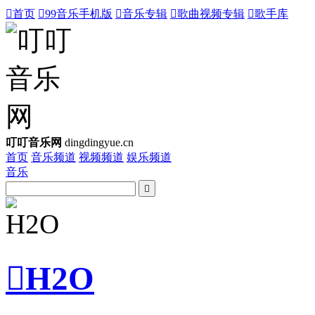

首页

99音乐手机版

音乐专辑

歌曲视频专辑

歌手库
叮叮音乐网
dingdingyue.cn
首页
音乐频道
视频频道
娱乐频道
音乐


H2O