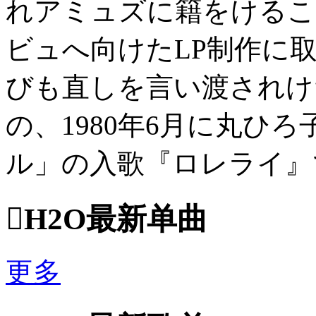
れアミュズに籍をけるこ
ビュへ向けたLP制作に
びも直しを言い渡されけ
の、1980年6月に丸ひ
ル」の入歌『ロレライ』で..

H2O最新单曲
更多