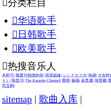

分类栏目

华语歌手

日韩歌手

欧美歌手

热搜音乐人
木村弓
|
致爱与热情的你
|
琪淇姐妹
|
シシドカフカ
|
孙逊
|
少女时
ト）
|
陈世川
|
The Karaoke Channel
|
晨萌
|
扬炀
|
金贵晟
|
张晋樵
|
范玉刚
|
sitemap
|
歌曲入库
|