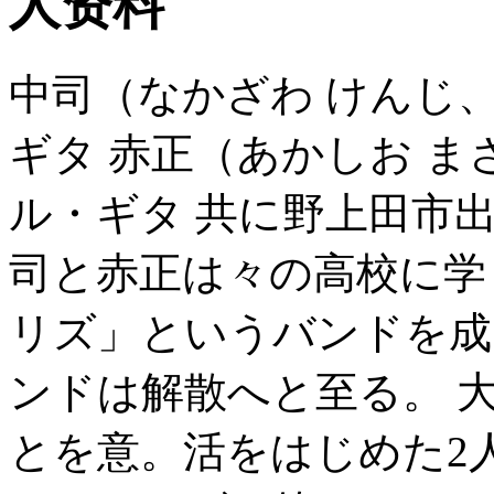
人资料
中司（なかざわ けんじ、19
ギタ 赤正（あかしお まさき
ル・ギタ 共に野上田市
司と赤正は々の高校に学
リズ」というバンドを成
ンドは解散へと至る。 
とを意。活をはじめた2