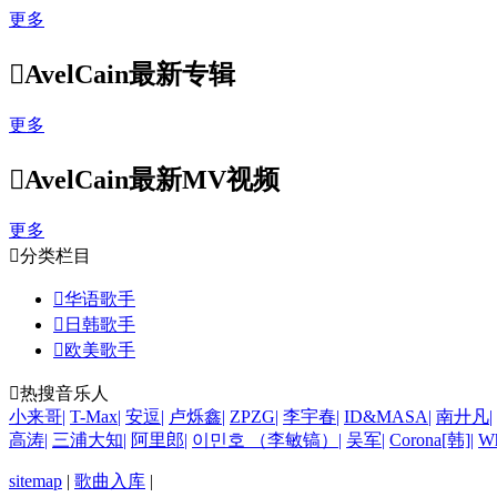
更多

AvelCain最新专辑
更多

AvelCain最新MV视频
更多

分类栏目

华语歌手

日韩歌手

欧美歌手

热搜音乐人
小来哥
|
T-Max
|
安逗
|
卢烁鑫
|
ZPZG
|
李宇春
|
ID&MASA
|
南廾凡
|
高涛
|
三浦大知
|
阿里郎
|
이민호 （李敏镐）
|
吴军
|
Corona[韩]
|
Wh
sitemap
|
歌曲入库
|