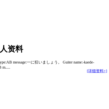
n个人资料
blood type:AB message:一に狂いましょう。 Guiter name:-kaede-
m.....
[详细资料+]