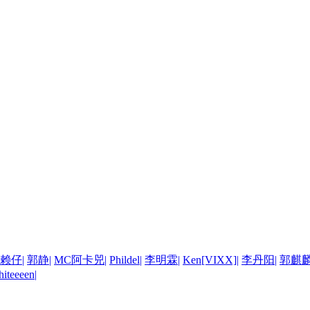
赖仔
|
郭静
|
MC阿卡兕
|
Phildel
|
李明霖
|
Ken[VIXX]
|
李丹阳
|
郭麒
iteeeen
|