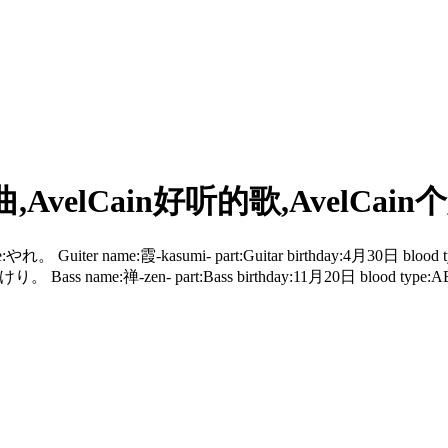
舞曲,AvelCain好听的歌,AvelCai
sage:やれ。 Guiter name:霞-kasumi- part:Guitar birthday:4月30日 
 Bass name:禅-zen- part:Bass birthday:11月20日 blood type:AB 