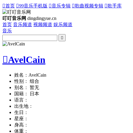

首页

99音乐手机版

音乐专辑

歌曲视频专辑

歌手库
叮叮音乐网
dingdingyue.cn
首页
音乐频道
视频频道
娱乐频道
音乐


AvelCain
姓名：AvelCain
性别： 组合
别名： 暂无
国籍： 日本
语言：
出生地：
生日：
星座：
身高：
体重：