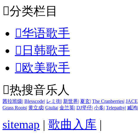

分类栏目

华语歌手

日韩歌手

欧美歌手

热搜音乐人
茜拉班级
|
Blesscode
|
レミ街
|
新世界
|
夏玄
|
The Cranberries
|
JACE
Grass Roots
|
黄立成
|
Giulia
|
金兰英
|
DJ坚仔
|
小多
|
Telepathy
|
臧鸿
|
sitemap
|
歌曲入库
|