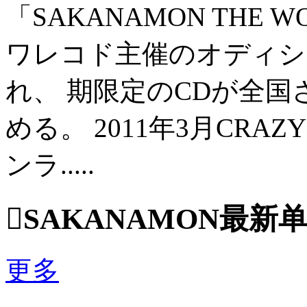
「SAKANAMON THE
ワレコド主催のオディショ
れ、 期限定のCDが全
める。 2011年3月CRAZY
ンラ.....

SAKANAMON最新
更多