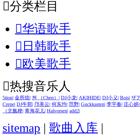

分类栏目

华语歌手

日韩歌手

欧美歌手

热搜音乐人
5tion
|
金所炫
|
첸 （Chen）
|
DJ小龙
|
AKIHIDE
|
DJ小义
|
Bois
|
ザ
Crepe
|
DJ牛郭
|
邝美云
|
何东均
|
范野
|
Guckkasten
|
李宇春
|
庄心妍
（北氤梗
|
青海花儿
|
Halvorsen
|
add2
|
sitemap
|
歌曲入库
|