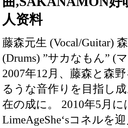
曲,SAKANAMON好
人资料
藤森元生 (Vocal/Guitar)
(Drums) ”サカなもん”
2007年12月、藤森と
るうな音作りを目指し成。
在の成に。 2010年5月
LimeAgeShe‘sコネ