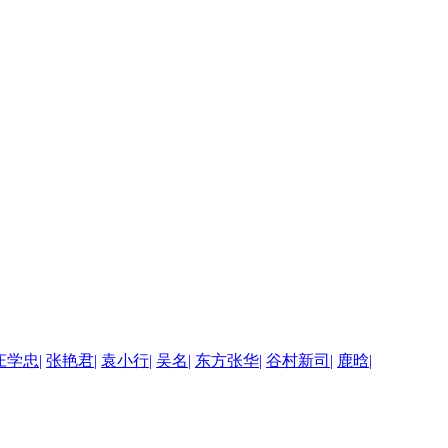
庄学忠
|
张艳君
|
袁小行
|
吴名
|
东方张华
|
谷村新司
|
鹿晗
|