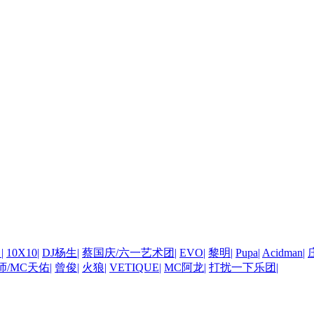
）
|
10X10
|
DJ杨生
|
蔡国庆/六一艺术团
|
EVO
|
黎明
|
Pupa
|
Acidman
|
师/MC天佑
|
曾俊
|
火狼
|
VETIQUE
|
MC阿龙
|
打扰一下乐团
|