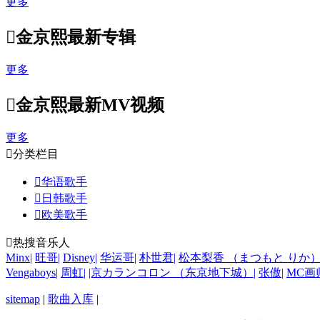
更多

金京熙最新专辑
更多

金京熙最新MV视频
更多

分类栏目

华语歌手

日韩歌手

欧美歌手

热搜音乐人
Minx
|
旺哥
|
Disney
|
华运哥
|
朴世君
|
松本梨香 （まつもと りか
Vengaboys
|
周虹
|
|京カランコロン （东京地下城）
|
张傲
|
MC画
sitemap
|
歌曲入库
|