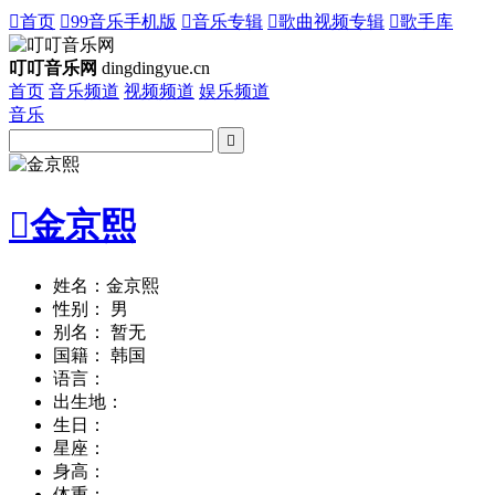

首页

99音乐手机版

音乐专辑

歌曲视频专辑

歌手库
叮叮音乐网
dingdingyue.cn
首页
音乐频道
视频频道
娱乐频道
音乐


金京熙
姓名：金京熙
性别： 男
别名： 暂无
国籍： 韩国
语言：
出生地：
生日：
星座：
身高：
体重：