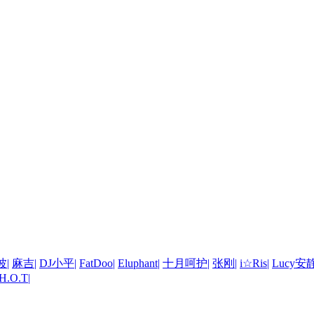
波
|
麻吉
|
DJ小平
|
FatDoo
|
Eluphant
|
十月呵护
|
张刚
|
i☆Ris
|
Lucy
H.O.T
|