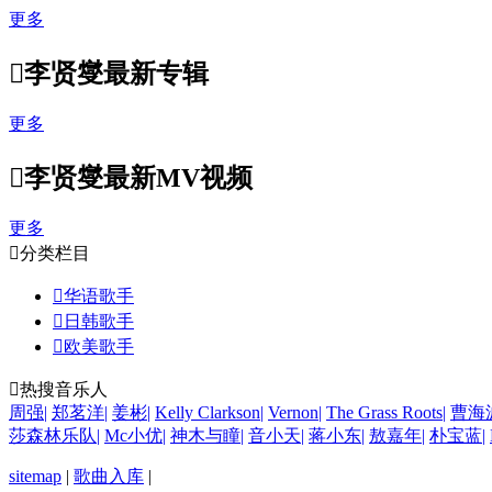
更多

李贤燮最新专辑
更多

李贤燮最新MV视频
更多

分类栏目

华语歌手

日韩歌手

欧美歌手

热搜音乐人
周强
|
郑茗洋
|
姜彬
|
Kelly Clarkson
|
Vernon
|
The Grass Roots
|
曹海
莎森林乐队
|
Mc小优
|
神木与瞳
|
音小天
|
蒋小东
|
敖嘉年
|
朴宝蓝
|
sitemap
|
歌曲入库
|