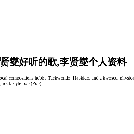
李贤燮好听的歌,李贤燮个人资料
 | vocal compositions hobby Taekwondo, Hapkido, and a kwoseu, physi
, rock-style pop (Pop)