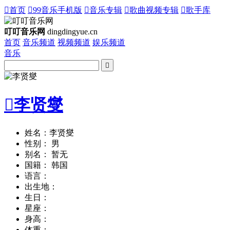

首页

99音乐手机版

音乐专辑

歌曲视频专辑

歌手库
叮叮音乐网
dingdingyue.cn
首页
音乐频道
视频频道
娱乐频道
音乐


李贤燮
姓名：李贤燮
性别： 男
别名： 暂无
国籍： 韩国
语言：
出生地：
生日：
星座：
身高：
体重：