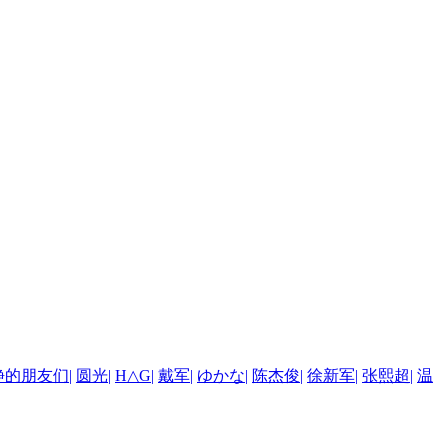
安静的朋友们
|
圆光
|
H△G
|
戴军
|
ゆかな
|
陈杰俊
|
徐新军
|
张熙超
|
温