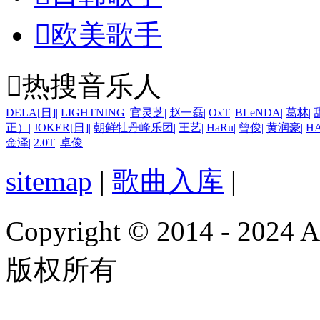

欧美歌手

热搜音乐人
DELA[日]
|
LIGHTNING
|
官灵芝
|
赵一磊
|
OxT
|
BLeNDA
|
葛林
|
正）
|
JOKER[日]
|
朝鲜牡丹峰乐团
|
王艺
|
HaRu
|
曾俊
|
黄润豪
|
H
金泽
|
2.0T
|
卓俊
|
sitemap
|
歌曲入库
|
Copyright © 2014 - 2024
版权所有