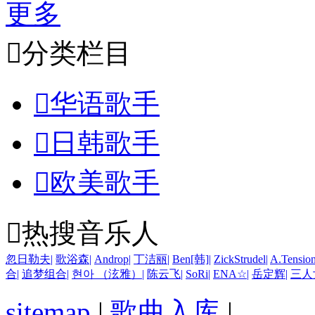
更多

分类栏目

华语歌手

日韩歌手

欧美歌手

热搜音乐人
忽日勒夫
|
歌浴森
|
Androp
|
丁洁丽
|
Ben[韩]
|
ZickStrudel
|
A.Tensio
合
|
追梦组合
|
현아 （泫雅）
|
陈云飞
|
SoRi
|
ENA☆
|
岳定辉
|
三人
sitemap
|
歌曲入库
|