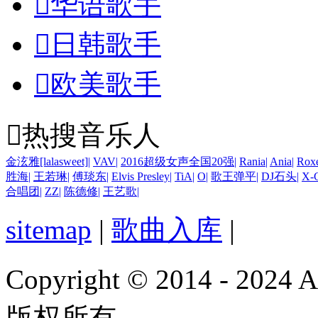

华语歌手

日韩歌手

欧美歌手

热搜音乐人
金泫雅[lalasweet]
|
VAV
|
2016超级女声全国20强
|
Rania
|
Ania
|
Roxe
胜海
|
王若琳
|
傅琰东
|
Elvis Presley
|
TiA
|
O
|
歌王弹平
|
DJ石头
|
X-C
合唱团
|
ZZ
|
陈德修
|
王艺歌
|
sitemap
|
歌曲入库
|
Copyright © 2014 - 2024
版权所有