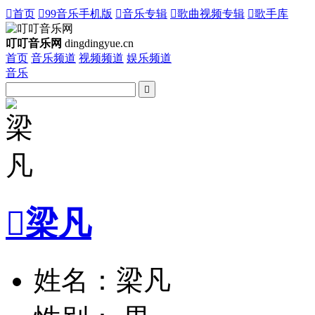

首页

99音乐手机版

音乐专辑

歌曲视频专辑

歌手库
叮叮音乐网
dingdingyue.cn
首页
音乐频道
视频频道
娱乐频道
音乐


梁凡
姓名：梁凡