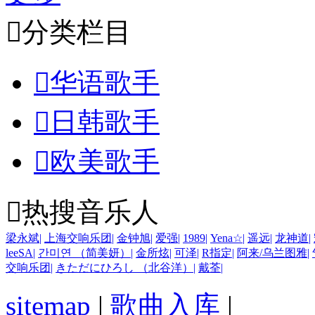

分类栏目

华语歌手

日韩歌手

欧美歌手

热搜音乐人
梁永斌
|
上海交响乐团
|
金钟旭
|
爱强
|
1989
|
Yena☆
|
遥远
|
龙神道
|
leeSA
|
간미연 （简美妍）
|
金所炫
|
可泽
|
R指定
|
阿来/乌兰图雅
|
交响乐团
|
きただにひろし （北谷洋）
|
戴荃
|
sitemap
|
歌曲入库
|