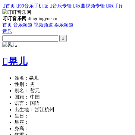

首页

99音乐手机版

音乐专辑

歌曲视频专辑

歌手库
叮叮音乐网
dingdingyue.cn
首页
音乐频道
视频频道
娱乐频道
音乐


晃儿
姓名：晃儿
性别： 男
别名： 暂无
国籍： 中国
语言： 国语
出生地： 浙江杭州
生日：
星座：
身高：
体重：