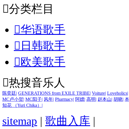

分类栏目

华语歌手

日韩歌手

欧美歌手

热搜音乐人
陈奕廷
|
GENERATIONS from EXILE TRIBE
|
Voiture
|
Loveholics
|
MC卢小贺
|
MC阳子
|
风年
|
Pharmacy
|
阿嫖
|
高明
|
赵本山
|
胡晓
|
本
知花 （Yuri Chika）
|
sitemap
|
歌曲入库
|