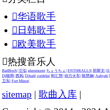

华语歌手

日韩歌手

欧美歌手

热搜音乐人
BadBosS
|
汪泓
|
glassmoon
|
ちょうちょ
|
ENTHRALLS
|
邵斯文
|
D
Dj细周
|
西风
|
DJnali
|
cordelia
|
和汇慧
|
动力火车
|
陈慧娴
|
Aaliyah
|
卫东
|
Fort Minor
|
sitemap
|
歌曲入库
|