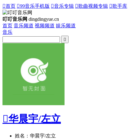

首页

99音乐手机版

音乐专辑

歌曲视频专辑

歌手库
叮叮音乐网
dingdingyue.cn
首页
音乐频道
视频频道
娱乐频道
音乐


华晨宇/左立
姓名：华晨宇/左立