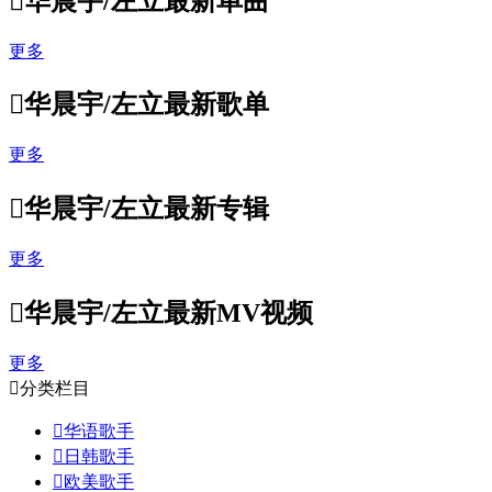

华晨宇/左立最新单曲
更多

华晨宇/左立最新歌单
更多

华晨宇/左立最新专辑
更多

华晨宇/左立最新MV视频
更多

分类栏目

华语歌手

日韩歌手

欧美歌手