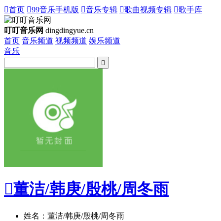

首页

99音乐手机版

音乐专辑

歌曲视频专辑

歌手库
叮叮音乐网
dingdingyue.cn
首页
音乐频道
视频频道
娱乐频道
音乐


董洁/韩庚/殷桃/周冬雨
姓名：董洁/韩庚/殷桃/周冬雨