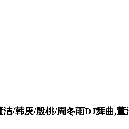
董洁/韩庚/殷桃/周冬雨DJ舞曲,董